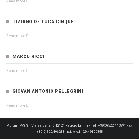
Read more
TIZIANO DE LUCA CINQUE
Read more
MARCO RICCI
Read more
GIOVAN ANTONIO PELLEGRINI
Read more
Aurum FAS Srl Via Galgana, 6 42121 Reggio Emilia - Tel. +39(0)522.440891 Fax
+39(0)522.406283 - p.i. e c.f. 02649190358